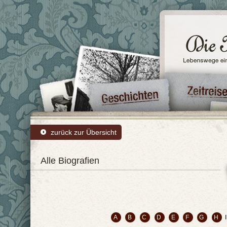
zurück zur Übersicht
Alle Biografien
A
B
C
D
E
F
G
H