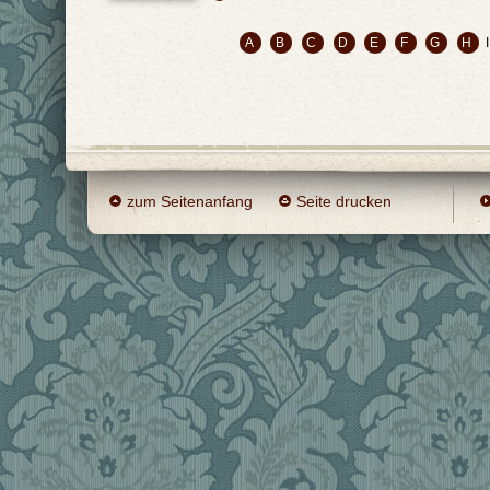
A
B
C
D
E
F
G
H
zum Seitenanfang
Seite drucken